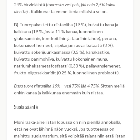
24% hirvieläintä (
tuoreesta vesi pois, jää noin 2,5% kuiva-
ainetta
) . Kalkkunasta emme tiedä millaista se on.
B)
Tuorepakastettu riistanliha (19 %), kuivattu kana ja
kalkkuna (19 %, josta 11 % kanaa, luonnollinen
glukosamiinin, kondroitiinin ja tauriinin lähde), peruna,
kokonaiset herneet, siipikarjan rasva, bataatti (8 %),
kuivattu sokerijuurikasmassa (3,5 %), kanakastike,
kuivattu panimohiiva, kuivattu kokonainen muna,
natriumheksametafosfaatti (0,33 %), pellavansiemenet,
frukto-oligosakkaridit (0,25 %, luonnollinen prebiootti).
B:ssa tuore riistanliha 19% – vesi 75% jää 4,75%.
Sitten meillä
onkin kanaa ja kalkkunaa enemmän kuin riistaa.
Suola sääntä
Moni raaka-aine listan lopussa on niin pienillä annoksilla,
että ne ovat lähinnä näön vuoksi. Jos tuotteessa on
mainittu suola/natrium, sitä voi pitää rajana niin että listan