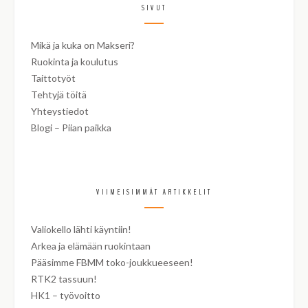
SIVUT
Mikä ja kuka on Makseri?
Ruokinta ja koulutus
Taittotyöt
Tehtyjä töitä
Yhteystiedot
Blogi – Piian paikka
VIIMEISIMMÄT ARTIKKELIT
Valiokello lähti käyntiin!
Arkea ja elämään ruokintaan
Pääsimme FBMM toko-joukkueeseen!
RTK2 tassuun!
HK1 – työvoitto