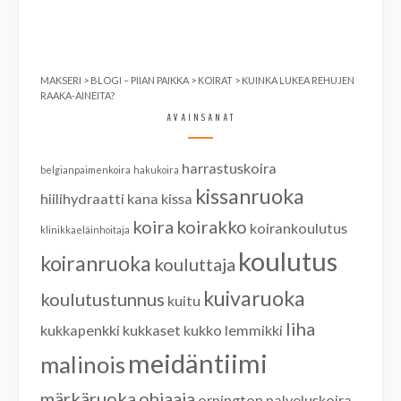
MAKSERI
>
BLOGI – PIIAN PAIKKA
>
KOIRAT
>
KUINKA LUKEA REHUJEN
RAAKA-AINEITA?
AVAINSANAT
harrastuskoira
belgianpaimenkoira
hakukoira
kissanruoka
hiilihydraatti
kana
kissa
koira
koirakko
koirankoulutus
klinikkaeläinhoitaja
koulutus
koiranruoka
kouluttaja
kuivaruoka
koulutustunnus
kuitu
liha
kukkapenkki
kukkaset
kukko
lemmikki
meidäntiimi
malinois
märkäruoka
ohjaaja
orpington
palveluskoira