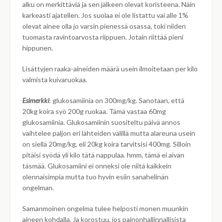
alku on merkittäviä ja sen jälkeen olevat koristeena. Näin
karkeasti ajatellen. Jos suolaa ei ole listattu vai alle 1%
olevat ainee olla jo varsin pienessä osassa, toki niiden
tuomasta ravintoarvosta riippuen. Jotain riittää pieni
hippunen.
Lisättyjen raaka-aineiden määrä usein ilmoitetaan per kilo
valmista kuivaruokaa.
Esimerkki
: glukosamiinia on 300mg/kg. Sanotaan, että
20kg koira syö 200g ruokaa. Tämä vastaa 60mg
glukosamiinia. Glukosamiinin suositeltu päivä annos
vaihtelee paljon eri lähteiden välillä mutta alareuna usein
on siellä 20mg/kg, eli 20kg koira tarvitsisi 400mg. Silloin
pitäisi syödä yli kilo tätä nappulaa. hmm, tämä ei aivan
täsmää. Glukosamiini ei onneksi ole niitä kaikkein
olennaisimpia mutta tuo hyvin esiin sanahelinän
ongelman.
Samanmoinen ongelma tulee helposti monen muunkin
aineen kohdalla. Ja korostuu, jos painonhallinnallisista