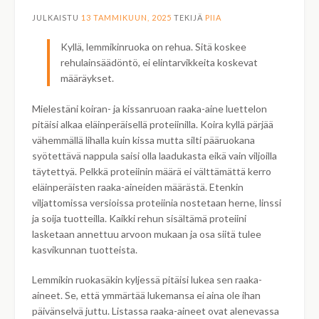
JULKAISTU
13 TAMMIKUUN, 2025
TEKIJÄ
PIIA
Kyllä, lemmikinruoka on rehua. Sitä koskee
rehulainsäädöntö, ei elintarvikkeita koskevat
määräykset.
Mielestäni koiran- ja kissanruoan raaka-aine luettelon
pitäisi alkaa eläinperäisellä proteiinilla. Koira kyllä pärjää
vähemmällä lihalla kuin kissa mutta silti pääruokana
syötettävä nappula saisi olla laadukasta eikä vain viljoilla
täytettyä. Pelkkä proteiinin määrä ei välttämättä kerro
eläinperäisten raaka-aineiden määrästä. Etenkin
viljattomissa versioissa proteiinia nostetaan herne, linssi
ja soija tuotteilla. Kaikki rehun sisältämä proteiini
lasketaan annettuu arvoon mukaan ja osa siitä tulee
kasvikunnan tuotteista.
Lemmikin ruokasäkin kyljessä pitäisi lukea sen raaka-
aineet. Se, että ymmärtää lukemansa ei aina ole ihan
päivänselvä juttu. Listassa raaka-aineet ovat alenevassa