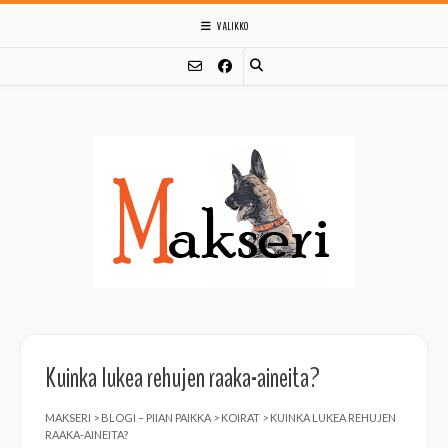
Skip
VALIKKO
to
content
Kuinka lukea rehujen raaka-aineita?
MAKSERI
>
BLOGI – PIIAN PAIKKA
>
KOIRAT
>
KUINKA LUKEA REHUJEN
RAAKA-AINEITA?