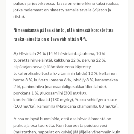
paljous järjestyksessä. Tässä on erimerkkinä kaksi ruokaa,
jotka molemmat on nimetty samalla tavalla (viljaton ja
riista).
Nimeämisessä pätee sääntö, että nimessä korostettua
raaka-ainetta on oltava vähintään 4%.
A)
Hirvieläin 24 % (14 % hirvieläintä jauhona, 10 %
tuoretta hirvieläintä), kalkkuna 22 %, peruna 22 %,
siipikarjan rasva (säilöntäaineena käytetty
tokoferolisekoitusta, E-vitamiinin lähde) 10 %, keltainen
herne 8 %, kuivattu omena 6 %, lohiöljy 3 %, kananmaksa
2 %, panimohiiva (mannaanioligosakkaridien lähde),
porkkana 1 %, glukosamiini (300 mg/kg),
kondroitiinisulfaatti (180 mg/kg), Yucca schidigera -uute
(100 mg/kg), kamomilla (Matricaria chamomilla, 80 mg/kg).
A:ssa on hyvä huomioida, että osa hirvieläinmestä on
jauhoa ja osa tuoretta. Kun tuoreesta poistuu vesi
(muistathan, nappulat on kuivia) jää jäljelle vähemmän kuin