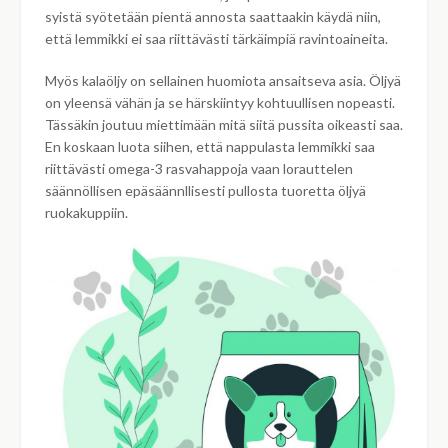
syistä syötetään pientä annosta saattaakin käydä niin,
että lemmikki ei saa riittävästi tärkäimpiä ravintoaineita.
Myös kalaöljy on sellainen huomiota ansaitseva asia. Öljyä
on yleensä vähän ja se härskiintyy kohtuullisen nopeasti.
Tässäkin joutuu miettimään mitä siitä pussita oikeasti saa.
En koskaan luota siihen, että nappulasta lemmikki saa
riittävästi omega-3 rasvahappoja vaan lorauttelen
säännöllisen epäsäännllisesti pullosta tuoretta öljyä
ruokakuppiin.