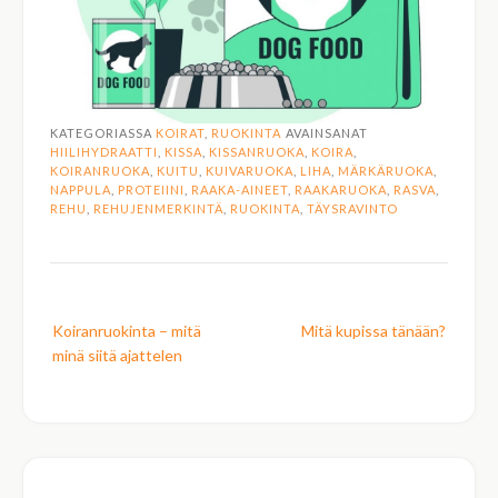
KATEGORIASSA
KOIRAT
,
RUOKINTA
AVAINSANAT
HIILIHYDRAATTI
,
KISSA
,
KISSANRUOKA
,
KOIRA
,
KOIRANRUOKA
,
KUITU
,
KUIVARUOKA
,
LIHA
,
MÄRKÄRUOKA
,
NAPPULA
,
PROTEIINI
,
RAAKA-AINEET
,
RAAKARUOKA
,
RASVA
,
REHU
,
REHUJENMERKINTÄ
,
RUOKINTA
,
TÄYSRAVINTO
Post
Koiranruokinta – mitä
Mitä kupissa tänään?
navigation
minä siitä ajattelen