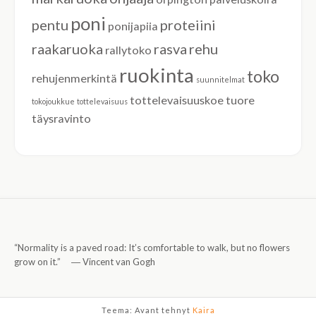
poni
pentu
proteiini
ponijapiia
raakaruoka
rasva
rehu
rallytoko
ruokinta
toko
rehujenmerkintä
suunnitelmat
tottelevaisuuskoe
tuore
tokojoukkue
tottelevaisuus
täysravinto
“Normality is a paved road: It’s comfortable to walk, but no flowers
grow on it.” ―
Vincent van Gogh
Teema: Avant tehnyt
Kaira