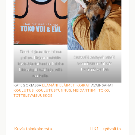
Tämä kirja auttaa minua
Helteellä on hyvä tehdä
paljon! Kirjaan muistiin
suunnitelmat tulevia
käskyt ja tarkasten kuinka
treejenjä varten
liikkeet piti tehdä ja millä
matkalla.
KATEGORIASSA
ELÄMÄNI ELÄIMET
,
KOIRAT
AVAINSANAT
KOULUTUS
,
KOULUTUSTUNNUS
,
MEIDÄNTIIMI
,
TOKO
,
TOTTELEVAISUUSKOE
Post
Kuvia tokokokeesta
HK1 – työvoitto
navigation