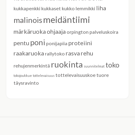
liha
kukkapenkki
kukkaset
kukko
lemmikki
meidäntiimi
malinois
märkäruoka
ohjaaja
orpington
palveluskoira
poni
pentu
proteiini
ponijapiia
raakaruoka
rasva
rehu
rallytoko
ruokinta
toko
rehujenmerkintä
suunnitelmat
tottelevaisuuskoe
tuore
tokojoukkue
tottelevaisuus
täysravinto