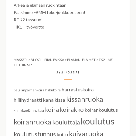
Arkea ja elämään ruokintaan
Pääsimme FBMM toko-joukkueeseen!
RTK2 tassuun!
HK1 – työvoitto
MAKSERI
>
BLOGI – PIIAN PAIKKA
>
ELÄMÄNI ELÄIMET
>
TK2 – ME
TEHTIIN SE!
AVAINSANAT
harrastuskoira
belgianpaimenkoira
hakukoira
kissanruoka
hiilihydraatti
kana
kissa
koira
koirakko
koirankoulutus
klinikkaeläinhoitaja
koulutus
koiranruoka
kouluttaja
kuivaruoka
koulutustunnus
kuitu