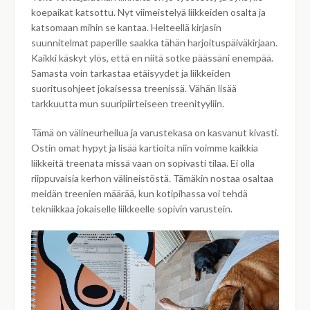
koepaikat katsottu. Nyt viimeistelyä liikkeiden osalta ja
katsomaan mihin se kantaa. Helteellä kirjasin
suunnitelmat paperille saakka tähän harjoituspäiväkirjaan.
Kaikki käskyt ylös, että en niitä sotke päässäni enempää.
Samasta voin tarkastaa etäisyydet ja liikkeiden
suoritusohjeet jokaisessa treenissä. Vähän lisää
tarkkuutta mun suuripiirteiseen treenityyliin.
Tämä on välineurheilua ja varustekasa on kasvanut kivasti.
Ostin omat hypyt ja lisää kartioita niin voimme kaikkia
liikkeitä treenata missä vaan on sopivasti tilaa. Ei olla
riippuvaisia kerhon välineistöstä. Tämäkin nostaa osaltaa
meidän treenien määrää, kun kotipihassa voi tehdä
tekniikkaa jokaiselle liikkeelle sopivin varustein.