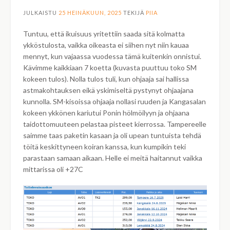
JULKAISTU
25 HEINÄKUUN, 2025
TEKIJÄ
PIIA
Tuntuu, että ikuisuus yritettiin saada sitä kolmatta
ykköstulosta, vaikka oikeasta ei siihen nyt niin kauaa
mennyt, kun vajaassa vuodessa tämä kuitenkin onnistui.
Kävimme kaikkiaan 7 koetta (kuvasta puuttuu toko SM
kokeen tulos). Nolla tulos tuli, kun ohjaaja sai hallissa
astmakohtauksen eikä yskimiseltä pystynyt ohjaajana
kunnolla. SM-kisoissa ohjaaja nollasi ruuden ja Kangasalan
kokeen ykkönen kariutui Ponin hölmöilyyn ja ohjaana
taidottomuuteen pelastaa pisteet kierrossa. Tampereelle
saimme taas paketin kasaan ja oli upean tuntuista tehdä
töitä keskittyneen koiran kanssa, kun kumpikin teki
parastaan samaan aikaan. Helle ei meitä haitannut vaikka
mittarissa oli +27C