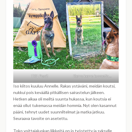
TK1 Poni!
Kerro kerro kuvastin…
Iso kiitos kuuluu Annelle. Rakas ystäväni, meidän koutsi,
nukkui pois keväällä pitkällisen sairastelun jälkeen.
Hetken aikaa oli meiltä suunta hukassa, kun koutsia ei
enää ollut tukemassa meidän hommia. Nyt olen kasannut
pääni, tehnyt uudet suunniltelmat ja matka jatkuu.
Seuraava tavoite on asetettu.
Toko voittajaluokan liikkeitä on jo työstetty ja syksylle