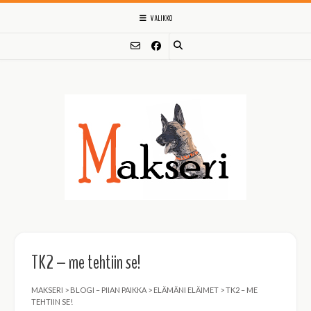
Skip
VALIKKO
to
content
TK2 – me tehtiin se!
MAKSERI
>
BLOGI – PIIAN PAIKKA
>
ELÄMÄNI ELÄIMET
>
TK2 – ME
TEHTIIN SE!