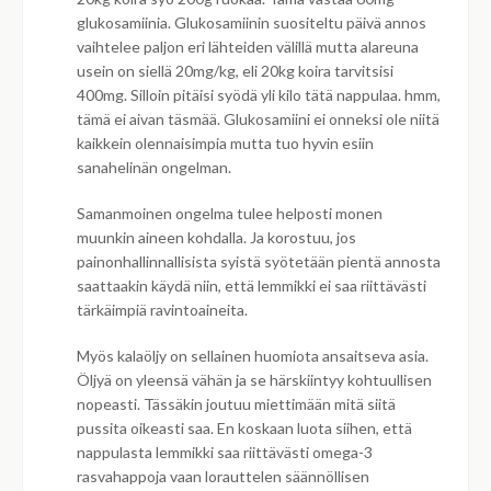
glukosamiinia. Glukosamiinin suositeltu päivä annos
vaihtelee paljon eri lähteiden välillä mutta alareuna
usein on siellä 20mg/kg, eli 20kg koira tarvitsisi
400mg. Silloin pitäisi syödä yli kilo tätä nappulaa. hmm,
tämä ei aivan täsmää. Glukosamiini ei onneksi ole niitä
kaikkein olennaisimpia mutta tuo hyvin esiin
sanahelinän ongelman.
Samanmoinen ongelma tulee helposti monen
muunkin aineen kohdalla. Ja korostuu, jos
painonhallinnallisista syistä syötetään pientä annosta
saattaakin käydä niin, että lemmikki ei saa riittävästi
tärkäimpiä ravintoaineita.
Myös kalaöljy on sellainen huomiota ansaitseva asia.
Öljyä on yleensä vähän ja se härskiintyy kohtuullisen
nopeasti. Tässäkin joutuu miettimään mitä siitä
pussita oikeasti saa. En koskaan luota siihen, että
nappulasta lemmikki saa riittävästi omega-3
rasvahappoja vaan lorauttelen säännöllisen