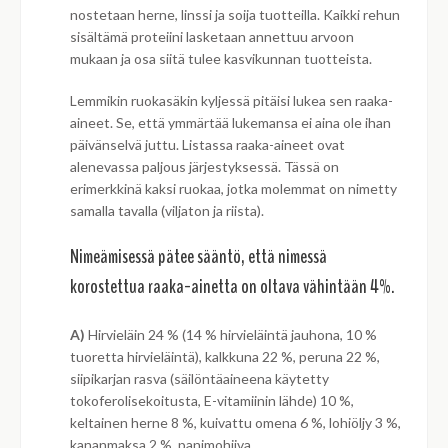
nostetaan herne, linssi ja soija tuotteilla. Kaikki rehun
sisältämä proteiini lasketaan annettuu arvoon
mukaan ja osa siitä tulee kasvikunnan tuotteista.
Lemmikin ruokasäkin kyljessä pitäisi lukea sen raaka-
aineet. Se, että ymmärtää lukemansa ei aina ole ihan
päivänselvä juttu. Listassa raaka-aineet ovat
alenevassa paljous järjestyksessä. Tässä on
erimerkkinä kaksi ruokaa, jotka molemmat on nimetty
samalla tavalla (viljaton ja riista).
Nimeämisessä pätee sääntö, että nimessä
korostettua raaka-ainetta on oltava vähintään 4%.
A)
Hirvieläin 24 % (14 % hirvieläintä jauhona, 10 %
tuoretta hirvieläintä), kalkkuna 22 %, peruna 22 %,
siipikarjan rasva (säilöntäaineena käytetty
tokoferolisekoitusta, E-vitamiinin lähde) 10 %,
keltainen herne 8 %, kuivattu omena 6 %, lohiöljy 3 %,
kananmaksa 2 %, panimohiiva