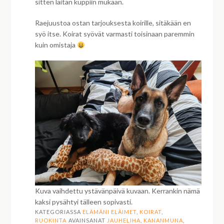
sitten laitan kuppiin mukaan.
Raejuustoa ostan tarjouksesta koirille, sitäkään en
syö itse. Koirat syövät varmasti toisinaan paremmin
kuin omistaja
Kuva vaihdettu ystävänpäivä kuvaan. Kerrankin nämä
kaksi pysähtyi tälleen sopivasti.
KATEGORIASSA
ELÄMÄNI ELÄIMET
,
KOIRAT
,
RUOKINTA
AVAINSANAT
JAUHELIHA
,
KANANMUNA
,