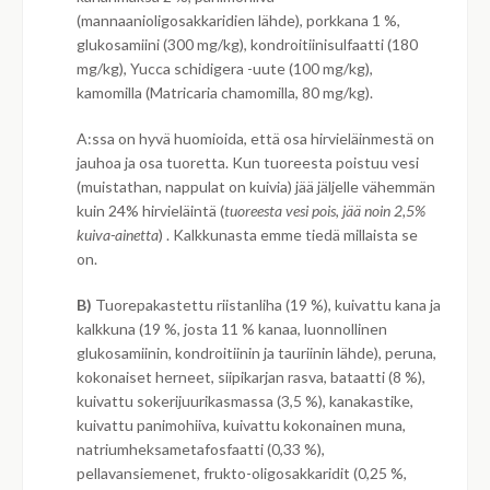
(mannaanioligosakkaridien lähde), porkkana 1 %,
glukosamiini (300 mg/kg), kondroitiinisulfaatti (180
mg/kg), Yucca schidigera -uute (100 mg/kg),
kamomilla (Matricaria chamomilla, 80 mg/kg).
A:ssa on hyvä huomioida, että osa hirvieläinmestä on
jauhoa ja osa tuoretta. Kun tuoreesta poistuu vesi
(muistathan, nappulat on kuivia) jää jäljelle vähemmän
kuin 24% hirvieläintä (
tuoreesta vesi pois, jää noin 2,5%
kuiva-ainetta
) . Kalkkunasta emme tiedä millaista se
on.
B)
Tuorepakastettu riistanliha (19 %), kuivattu kana ja
kalkkuna (19 %, josta 11 % kanaa, luonnollinen
glukosamiinin, kondroitiinin ja tauriinin lähde), peruna,
kokonaiset herneet, siipikarjan rasva, bataatti (8 %),
kuivattu sokerijuurikasmassa (3,5 %), kanakastike,
kuivattu panimohiiva, kuivattu kokonainen muna,
natriumheksametafosfaatti (0,33 %),
pellavansiemenet, frukto-oligosakkaridit (0,25 %,