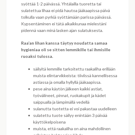
syöttää 1-2 päivässä. Yhtälailla tuoretta tai
sulatettua lihaa ei pidä hautoa jääkaapissa päivä
tolkulla vaan pyrkiä syöttämään parissa päivässä.
Kypsentäminen ei tätä aikaikkunaa mielestäni
pidennä vaan minä lasken ajan sulatuksesta.
Raa’an lihan kanssa täytyy noudatta samaa
hygieniaa oli se sitten lemmikille tai ihmisille
ruoaksi tulossa.
säilyitä lemmille tarkoitettu raakaliha erillään
muista elintarvikkeista: tiiviissä kannellisessa
astiassa ja omalla hyllyllä jääkaapissa.
pese aina käytön jälkeen kaikki astiat,
työvälineet, pinnat, ruokakupit ja kädet
saippualla ja lämpimällä vedellä
sulanutta tuotetta ei voi pakastaa uudelleen
sulatettu tuote säilyy enintään 3 päivää
käyttökelpoisena
muista, että raakaliha on aina mahdollinen