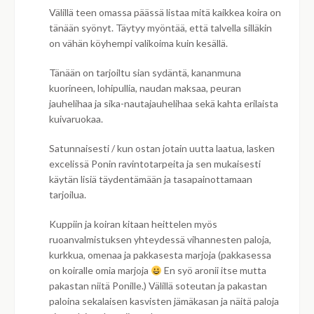
Välillä teen omassa päässä listaa mitä kaikkea koira on
tänään syönyt. Täytyy myöntää, että talvella silläkin
on vähän köyhempi valikoima kuin kesällä.
Tänään on tarjoiltu sian sydäntä, kananmuna
kuorineen, lohipullia, naudan maksaa, peuran
jauhelihaa ja sika-nautajauhelihaa sekä kahta erilaista
kuivaruokaa.
Satunnaisesti / kun ostan jotain uutta laatua, lasken
excelissä Ponin ravintotarpeita ja sen mukaisesti
käytän lisiä täydentämään ja tasapainottamaan
tarjoilua.
Kuppiin ja koiran kitaan heittelen myös
ruoanvalmistuksen yhteydessä vihannesten paloja,
kurkkua, omenaa ja pakkasesta marjoja (pakkasessa
on koiralle omia marjoja
En syö aronii itse mutta
pakastan niitä Ponille.) Välillä soteutan ja pakastan
paloina sekalaisen kasvisten jämäkasan ja näitä paloja