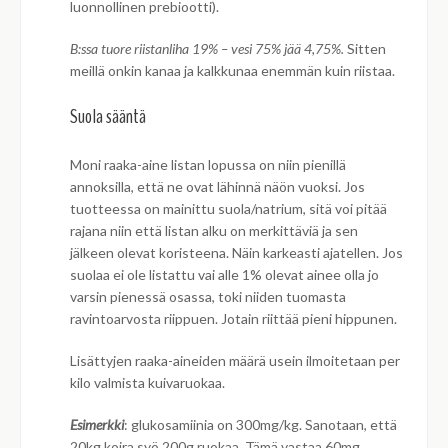
luonnollinen prebiootti).
B:ssa tuore riistanliha 19% – vesi 75% jää 4,75%.
Sitten
meillä onkin kanaa ja kalkkunaa enemmän kuin riistaa.
Suola sääntä
Moni raaka-aine listan lopussa on niin pienillä
annoksilla, että ne ovat lähinnä näön vuoksi. Jos
tuotteessa on mainittu suola/natrium, sitä voi pitää
rajana niin että listan alku on merkittäviä ja sen
jälkeen olevat koristeena. Näin karkeasti ajatellen. Jos
suolaa ei ole listattu vai alle 1% olevat ainee olla jo
varsin pienessä osassa, toki niiden tuomasta
ravintoarvosta riippuen. Jotain riittää pieni hippunen.
Lisättyjen raaka-aineiden määrä usein ilmoitetaan per
kilo valmista kuivaruokaa.
Esimerkki
: glukosamiinia on 300mg/kg. Sanotaan, että
20kg koira syö 200g ruokaa. Tämä vastaa 60mg