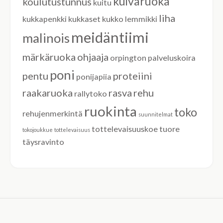
kuivaruoka
koulutustunnus
kuitu
liha
kukkapenkki
kukkaset
kukko
lemmikki
meidäntiimi
malinois
märkäruoka
ohjaaja
orpington
palveluskoira
poni
pentu
proteiini
ponijapiia
raakaruoka
rasva
rehu
rallytoko
ruokinta
toko
rehujenmerkintä
suunnitelmat
tottelevaisuuskoe
tuore
tokojoukkue
tottelevaisuus
täysravinto