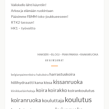
Valiokello lähti käyntiin!
Arkea ja elämään ruokintaan
Pääsimme FBMM toko-joukkueeseen!
RTK2 tassuun!
HK1 – työvoitto
MAKSERI
>
BLOGI – PIIAN PAIKKA
>
RAAKARUOKA
AVAINSANAT
harrastuskoira
belgianpaimenkoira
hakukoira
kissanruoka
hiilihydraatti
kana
kissa
koira
koirakko
koirankoulutus
klinikkaeläinhoitaja
koulutus
koiranruoka
kouluttaja