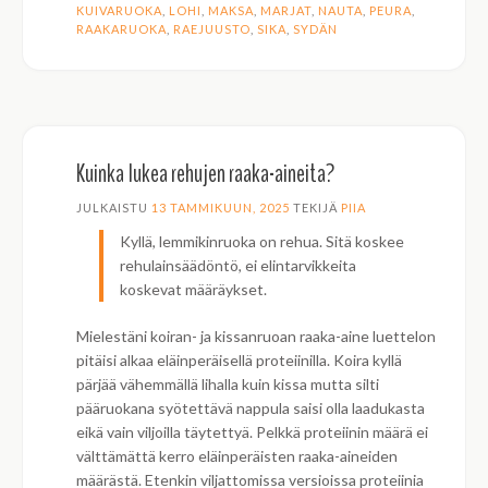
KUIVARUOKA
,
LOHI
,
MAKSA
,
MARJAT
,
NAUTA
,
PEURA
,
RAAKARUOKA
,
RAEJUUSTO
,
SIKA
,
SYDÄN
Kuinka lukea rehujen raaka-aineita?
JULKAISTU
13 TAMMIKUUN, 2025
TEKIJÄ
PIIA
Kyllä, lemmikinruoka on rehua. Sitä koskee
rehulainsäädöntö, ei elintarvikkeita
koskevat määräykset.
Mielestäni koiran- ja kissanruoan raaka-aine luettelon
pitäisi alkaa eläinperäisellä proteiinilla. Koira kyllä
pärjää vähemmällä lihalla kuin kissa mutta silti
pääruokana syötettävä nappula saisi olla laadukasta
eikä vain viljoilla täytettyä. Pelkkä proteiinin määrä ei
välttämättä kerro eläinperäisten raaka-aineiden
määrästä. Etenkin viljattomissa versioissa proteiinia