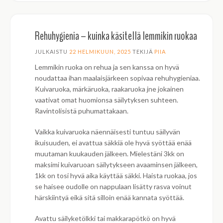
Rehuhygienia – kuinka käsitellä lemmikin ruokaa
JULKAISTU
22 HELMIKUUN, 2025
TEKIJÄ
PIIA
Lemmikin ruoka on rehua ja sen kanssa on hyvä
noudattaa ihan maalaisjärkeen sopivaa rehuhygieniaa.
Kuivaruoka, märkäruoka, raakaruoka jne jokainen
vaativat omat huomionsa säilytyksen suhteen.
Ravintolisistä puhumattakaan.
Vaikka kuivaruoka näennäisesti tuntuu säilyvän
ikuisuuden, ei avattua säkkiä ole hyvä syöttää enää
muutaman kuukauden jälkeen. Mielestäni 3kk on
maksimi kuivaruoan säilytykseen avaaminsen jälkeen,
1kk on tosi hyvä aika käyttää säkki. Haista ruokaa, jos
se haisee oudolle on nappulaan lisätty rasva voinut
härskiintyä eikä sitä silloin enää kannata syöttää.
Avattu säilyketölkki tai makkarapötkö on hyvä