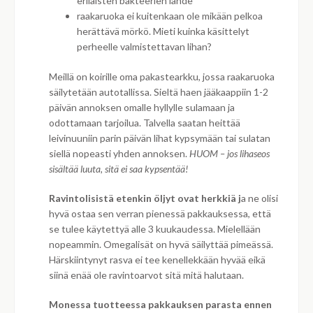
erilaisten bakteerien lähde
raakaruoka ei kuitenkaan ole mikään pelkoa
herättävä mörkö. Mieti kuinka käsittelyt
perheelle valmistettavan lihan?
Meillä on koirille oma pakastearkku, jossa raakaruoka
säilytetään autotallissa. Sieltä haen jääkaappiin 1-2
päivän annoksen omalle hyllylle sulamaan ja
odottamaan tarjoilua. Talvella saatan heittää
leivinuuniin parin päivän lihat kypsymään tai sulatan
siellä nopeasti yhden annoksen.
HUOM – jos lihaseos
sisältää luuta, sitä ei saa kypsentää!
Ravintolisistä etenkin öljyt ovat herkkiä j
a ne olisi
hyvä ostaa sen verran pienessä pakkauksessa, että
se tulee käytettyä alle 3 kuukaudessa. Mielellään
nopeammin. Omegalisät on hyvä säilyttää pimeässä.
Härskiintynyt rasva ei tee kenellekkään hyvää eikä
siinä enää ole ravintoarvot sitä mitä halutaan.
Monessa tuotteessa pakkauksen parasta ennen