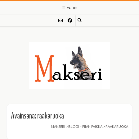
Skip
VALIKKO
to
content
Avainsana:
raakaruoka
MAKSERI
>
BLOGI – PIIAN PAIKKA
>
RAAKARUOKA