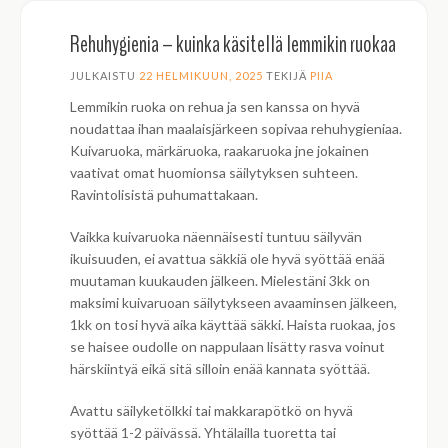
Rehuhygienia – kuinka käsitellä lemmikin ruokaa
JULKAISTU
22 HELMIKUUN, 2025
TEKIJÄ
PIIA
Lemmikin ruoka on rehua ja sen kanssa on hyvä
noudattaa ihan maalaisjärkeen sopivaa rehuhygieniaa.
Kuivaruoka, märkäruoka, raakaruoka jne jokainen
vaativat omat huomionsa säilytyksen suhteen.
Ravintolisistä puhumattakaan.
Vaikka kuivaruoka näennäisesti tuntuu säilyvän
ikuisuuden, ei avattua säkkiä ole hyvä syöttää enää
muutaman kuukauden jälkeen. Mielestäni 3kk on
maksimi kuivaruoan säilytykseen avaaminsen jälkeen,
1kk on tosi hyvä aika käyttää säkki. Haista ruokaa, jos
se haisee oudolle on nappulaan lisätty rasva voinut
härskiintyä eikä sitä silloin enää kannata syöttää.
Avattu säilyketölkki tai makkarapötkö on hyvä
syöttää 1-2 päivässä. Yhtälailla tuoretta tai