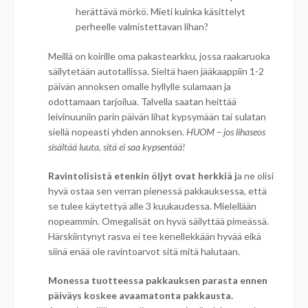
herättävä mörkö. Mieti kuinka käsittelyt
perheelle valmistettavan lihan?
Meillä on koirille oma pakastearkku, jossa raakaruoka
säilytetään autotallissa. Sieltä haen jääkaappiin 1-2
päivän annoksen omalle hyllylle sulamaan ja
odottamaan tarjoilua. Talvella saatan heittää
leivinuuniin parin päivän lihat kypsymään tai sulatan
siellä nopeasti yhden annoksen.
HUOM – jos lihaseos
sisältää luuta, sitä ei saa kypsentää!
Ravintolisistä etenkin öljyt ovat herkkiä j
a ne olisi
hyvä ostaa sen verran pienessä pakkauksessa, että
se tulee käytettyä alle 3 kuukaudessa. Mielellään
nopeammin. Omegalisät on hyvä säilyttää pimeässä.
Härskiintynyt rasva ei tee kenellekkään hyvää eikä
siinä enää ole ravintoarvot sitä mitä halutaan.
Monessa tuotteessa pakkauksen parasta ennen
päiväys koskee avaamatonta pakkausta.