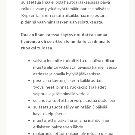
sulatettua lihaa ei pidä hautoa jääkaapissa päivä
tolkulla vaan pyrkiä syöttämään parissa päivässä.
Kypsentäminen ei tätä aikaikkunaa mielestäni
pidennä vaan minä lasken ajan sulatuksesta.
Raa’an lihan kanssa täytyy noudatta samaa
hygieniaa oli se sitten lemmikille tai ihmisille
ruoaksi tulossa.
säilyitä lemmille tarkoitettu raakaliha erillään
muista elintarvikkeista: tiiviissä kannellisessa
astiassa ja omalla hyllyllä jääkaapissa.
pese aina käytön jälkeen kaikki astiat,
työvälineet, pinnat, ruokakupit ja kädet
saippualla ja lämpimällä vedellä
sulanutta tuotetta ei voi pakastaa uudelleen
sulatettu tuote säilyy enintään 3 päivää
käyttökelpoisena
muista, että raakaliha on aina mahdollinen
erilaisten bakteerien lähde
raakaruoka ei kuitenkaan ole mikään pelkoa