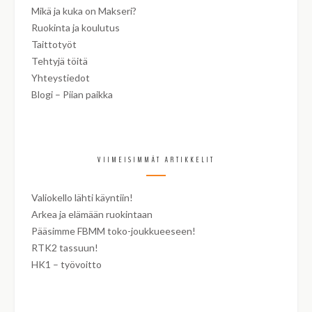
Mikä ja kuka on Makseri?
Ruokinta ja koulutus
Taittotyöt
Tehtyjä töitä
Yhteystiedot
Blogi – Piian paikka
VIIMEISIMMÄT ARTIKKELIT
Valiokello lähti käyntiin!
Arkea ja elämään ruokintaan
Pääsimme FBMM toko-joukkueeseen!
RTK2 tassuun!
HK1 – työvoitto