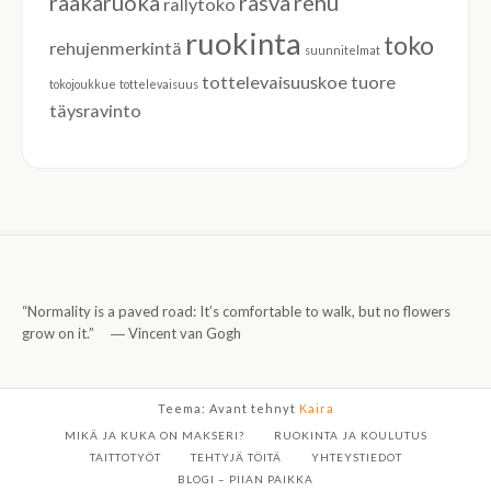
raakaruoka
rasva
rehu
rallytoko
ruokinta
toko
rehujenmerkintä
suunnitelmat
tottelevaisuuskoe
tuore
tokojoukkue
tottelevaisuus
täysravinto
“Normality is a paved road: It’s comfortable to walk, but no flowers
grow on it.” ―
Vincent van Gogh
Teema: Avant tehnyt
Kaira
MIKÄ JA KUKA ON MAKSERI?
RUOKINTA JA KOULUTUS
TAITTOTYÖT
TEHTYJÄ TÖITÄ
YHTEYSTIEDOT
BLOGI – PIIAN PAIKKA