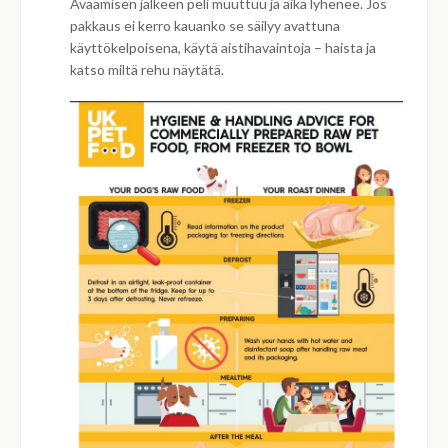
Avaamisen jälkeen peli muuttuu ja aika lyhenee. Jos
pakkaus ei kerro kauanko se säilyy avattuna
käyttökelpoisena, käytä aistihavaintoja – haista ja
katso miltä rehu näytätä.