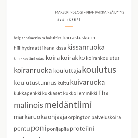
MAKSERI
>
BLOGI – PIIAN PAIKKA
>
SÄILYTYS
AVAINSANAT
harrastuskoira
belgianpaimenkoira
hakukoira
kissanruoka
hiilihydraatti
kana
kissa
koira
koirakko
koirankoulutus
klinikkaeläinhoitaja
koulutus
koiranruoka
kouluttaja
kuivaruoka
koulutustunnus
kuitu
liha
kukkapenkki
kukkaset
kukko
lemmikki
meidäntiimi
malinois
märkäruoka
ohjaaja
orpington
palveluskoira
poni
pentu
proteiini
ponijapiia