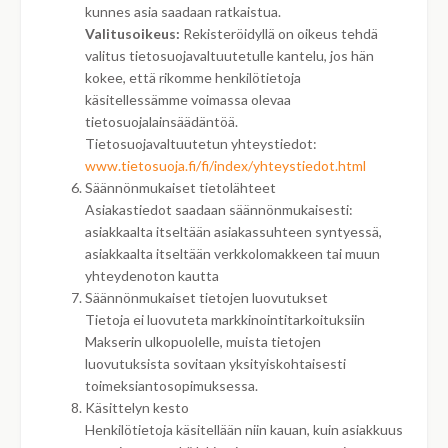
kunnes asia saadaan ratkaistua.
Valitusoikeus:
Rekisteröidyllä on oikeus tehdä
valitus tietosuojavaltuutetulle kantelu, jos hän
kokee, että rikomme henkilötietoja
käsitellessämme voimassa olevaa
tietosuojalainsäädäntöä.
Tietosuojavaltuutetun yhteystiedot:
www.tietosuoja.fi/fi/index/yhteystiedot.html
Säännönmukaiset tietolähteet
Asiakastiedot saadaan säännönmukaisesti:
asiakkaalta itseltään asiakassuhteen syntyessä,
asiakkaalta itseltään verkkolomakkeen tai muun
yhteydenoton kautta
Säännönmukaiset tietojen luovutukset
Tietoja ei luovuteta markkinointitarkoituksiin
Makserin ulkopuolelle, muista tietojen
luovutuksista sovitaan yksityiskohtaisesti
toimeksiantosopimuksessa.
Käsittelyn kesto
Henkilötietoja käsitellään niin kauan, kuin asiakkuus