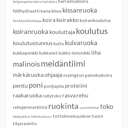
harrastuskoira
belgianpaimenkoira
hakukoira
kissanruoka
hiilihydraatti
kana
kissa
koira
koirakko
koirankoulutus
klinikkaeläinhoitaja
koulutus
koiranruoka
kouluttaja
kuivaruoka
koulutustunnus
kuitu
liha
kukkapenkki
kukkaset
kukko
lemmikki
meidäntiimi
malinois
märkäruoka
ohjaaja
orpington
palveluskoira
poni
pentu
proteiini
ponijapiia
raakaruoka
rasva
rehu
rallytoko
ruokinta
toko
rehujenmerkintä
suunnitelmat
tottelevaisuuskoe
tuore
tokojoukkue
tottelevaisuus
täysravinto