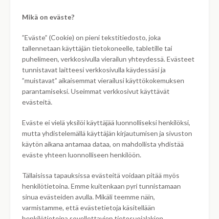
Mikä on eväste?
”Eväste” (Cookie) on pieni tekstitiedosto, joka
tallennetaan käyttäjän tietokoneelle, tabletille tai
puhelimeen, verkkosivulla vierailun yhteydessä. Evästeet
tunnistavat laitteesi verkkosivulla käydessäsi ja
”muistavat” aikaisemmat vierailusi käyttökokemuksen
parantamiseksi. Useimmat verkkosivut käyttävät
evästeitä.
Eväste ei vielä yksilöi käyttäjää luonnolliseksi henkilöksi,
mutta yhdistelemällä käyttäjän kirjautumisen ja sivuston
käytön aikana antamaa dataa, on mahdollista yhdistää
eväste yhteen luonnolliseen henkilöön.
Tällaisissa tapauksissa evästeitä voidaan pitää myös
henkilötietoina. Emme kuitenkaan pyri tunnistamaan
sinua evästeiden avulla. Mikäli teemme näin,
varmistamme, että evästetietoja käsitellään
henkilötietoina sovellettavien tietosuojalakien