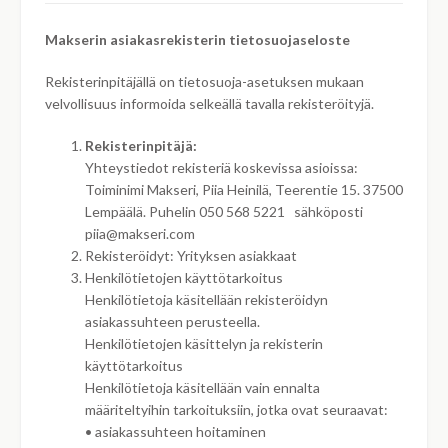
Makserin asiakasrekisterin tietosuojaseloste
Rekisterinpitäjällä on tietosuoja-asetuksen mukaan
velvollisuus informoida selkeällä tavalla rekisteröityjä.
Rekisterinpitäjä:
Yhteystiedot rekisteriä koskevissa asioissa:
Toiminimi Makseri, Piia Heinilä, Teerentie 15. 37500
Lempäälä. Puhelin 050 568 5221 sähköposti
piia@makseri.com
Rekisteröidyt: Yrityksen asiakkaat
Henkilötietojen käyttötarkoitus
Henkilötietoja käsitellään rekisteröidyn
asiakassuhteen perusteella.
Henkilötietojen käsittelyn ja rekisterin
käyttötarkoitus
Henkilötietoja käsitellään vain ennalta
määriteltyihin tarkoituksiin, jotka ovat seuraavat:
• asiakassuhteen hoitaminen