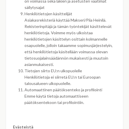
on voimassa sekä lakien ja asetusten vaatimat
säilytysajat
Henkilötietojen käsittelijät
Asiakasrekisteriä käyttää Makseri/Piia Heinilä.
Rekisterinpitäjä ja tämän työntekijät käsittelevät
henkilötietoja. Voimme myös ulkoistaa
henkilötietojen käsittelyn osittain kolmannelle
osapuolelle, jolloin takaamme sopimusjärjestelyin,
että henkilötietoja käsitellään voimassa olevan
tietosuojalainsäädännön mukaisesti ja muutoin
asianmukaisesti.
Tietojen siirto EU:n ulkopuolelle
Henkilötietoja ei siirretä EU:n tai Euroopan
talousalueen ulkopuolelle.
Automaattinen päätöksenteko ja profilointi
Emme käytä tietoja automaattiseen
päätöksentekoon tai profilointiin.
Evästeistä