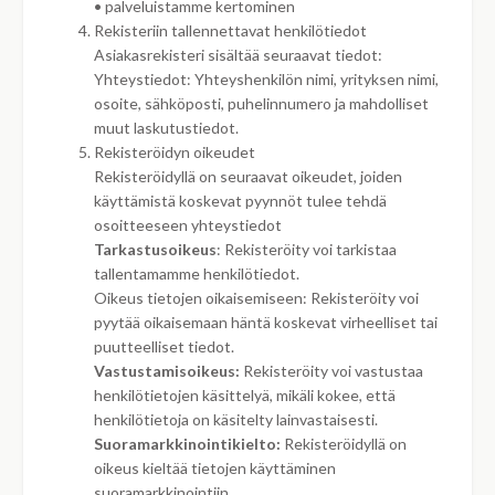
• palveluistamme kertominen
Rekisteriin tallennettavat henkilötiedot
Asiakasrekisteri sisältää seuraavat tiedot:
Yhteystiedot: Yhteyshenkilön nimi, yrityksen nimi,
osoite, sähköposti, puhelinnumero ja mahdolliset
muut laskutustiedot.
Rekisteröidyn oikeudet
Rekisteröidyllä on seuraavat oikeudet, joiden
käyttämistä koskevat pyynnöt tulee tehdä
osoitteeseen yhteystiedot
Tarkastusoikeus
: Rekisteröity voi tarkistaa
tallentamamme henkilötiedot.
Oikeus tietojen oikaisemiseen: Rekisteröity voi
pyytää oikaisemaan häntä koskevat virheelliset tai
puutteelliset tiedot.
Vastustamisoikeus:
Rekisteröity voi vastustaa
henkilötietojen käsittelyä, mikäli kokee, että
henkilötietoja on käsitelty lainvastaisesti.
Suoramarkkinointikielto:
Rekisteröidyllä on
oikeus kieltää tietojen käyttäminen
suoramarkkinointiin.