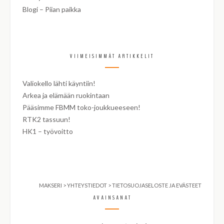
Blogi – Piian paikka
VIIMEISIMMÄT ARTIKKELIT
Valiokello lähti käyntiin!
Arkea ja elämään ruokintaan
Pääsimme FBMM toko-joukkueeseen!
RTK2 tassuun!
HK1 – työvoitto
MAKSERI
>
YHTEYSTIEDOT
>
TIETOSUOJASELOSTE JA EVÄSTEET
AVAINSANAT