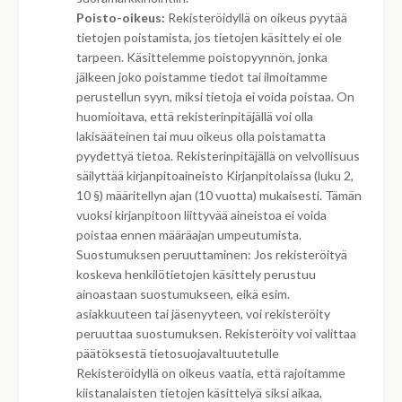
Poisto-oikeus:
Rekisteröidyllä on oikeus pyytää
tietojen poistamista, jos tietojen käsittely ei ole
tarpeen. Käsittelemme poistopyynnön, jonka
jälkeen joko poistamme tiedot tai ilmoitamme
perustellun syyn, miksi tietoja ei voida poistaa. On
huomioitava, että rekisterinpitäjällä voi olla
lakisääteinen tai muu oikeus olla poistamatta
pyydettyä tietoa. Rekisterinpitäjällä on velvollisuus
säilyttää kirjanpitoaineisto Kirjanpitolaissa (luku 2,
10 §) määritellyn ajan (10 vuotta) mukaisesti. Tämän
vuoksi kirjanpitoon liittyvää aineistoa ei voida
poistaa ennen määräajan umpeutumista.
Suostumuksen peruuttaminen: Jos rekisteröityä
koskeva henkilötietojen käsittely perustuu
ainoastaan suostumukseen, eikä esim.
asiakkuuteen tai jäsenyyteen, voi rekisteröity
peruuttaa suostumuksen. Rekisteröity voi valittaa
päätöksestä tietosuojavaltuutetulle
Rekisteröidyllä on oikeus vaatia, että rajoitamme
kiistanalaisten tietojen käsittelyä siksi aikaa,