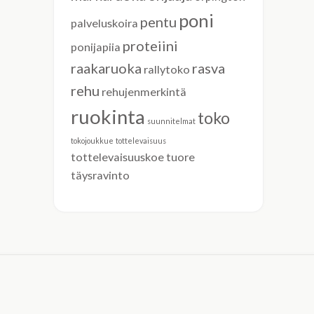
poni
pentu
palveluskoira
proteiini
ponijapiia
raakaruoka
rasva
rallytoko
rehu
rehujenmerkintä
ruokinta
toko
suunnitelmat
tokojoukkue
tottelevaisuus
tottelevaisuuskoe
tuore
täysravinto