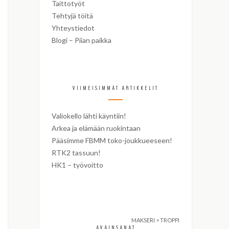
Taittotyöt
Tehtyjä töitä
Yhteystiedot
Blogi – Piian paikka
VIIMEISIMMÄT ARTIKKELIT
Valiokello lähti käyntiin!
Arkea ja elämään ruokintaan
Pääsimme FBMM toko-joukkueeseen!
RTK2 tassuun!
HK1 – työvoitto
MAKSERI
>
TROPPI
AVAINSANAT