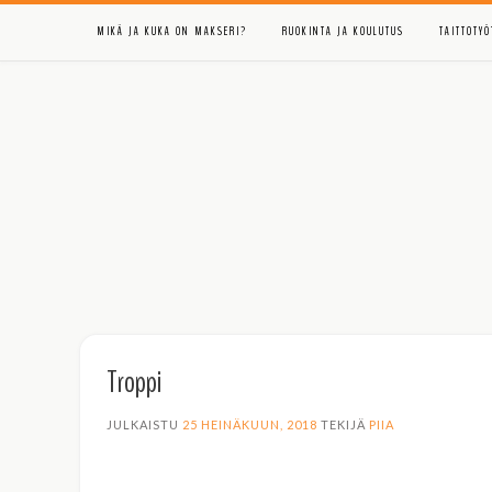
Skip
MIKÄ JA KUKA ON MAKSERI?
RUOKINTA JA KOULUTUS
TAITTOTYÖ
to
content
Troppi
JULKAISTU
25 HEINÄKUUN, 2018
TEKIJÄ
PIIA