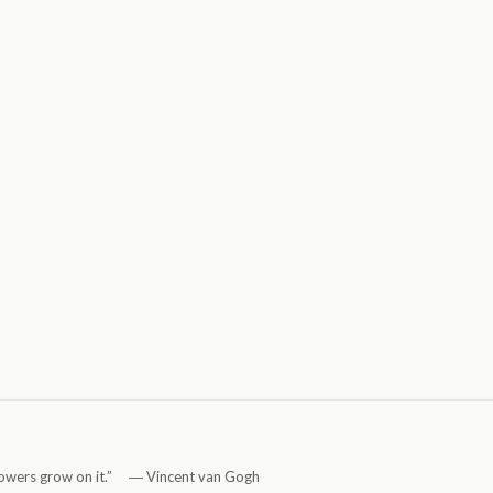
 flowers grow on it.” ―
Vincent van Gogh