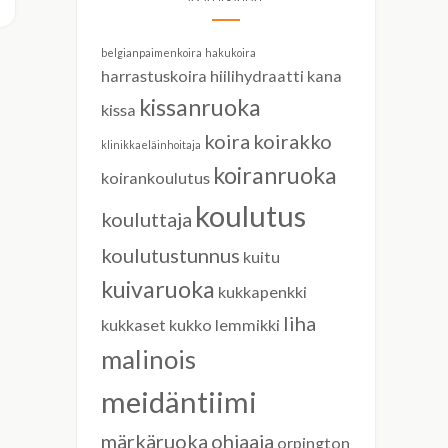
belgianpaimenkoira
hakukoira
harrastuskoira
hiilihydraatti
kana
kissanruoka
kissa
koira
koirakko
klinikkaeläinhoitaja
koiranruoka
koirankoulutus
koulutus
kouluttaja
koulutustunnus
kuitu
kuivaruoka
kukkapenkki
liha
kukkaset
kukko
lemmikki
malinois
meidäntiimi
märkäruoka
ohjaaja
orpington