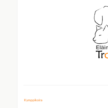
Post
Kymppikoira
navigation